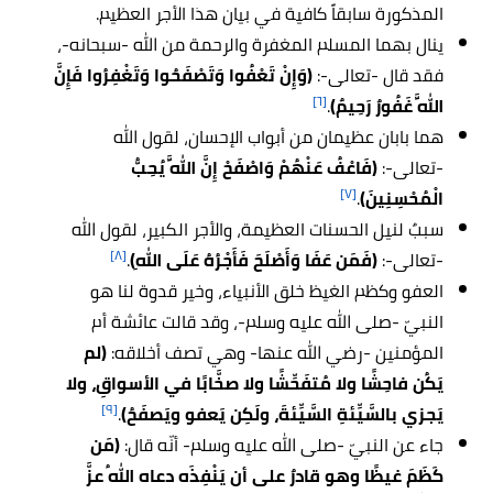
المذكورة سابقاً كافية في بيان هذا الأجر العظيم.
ينال بهما المسلم المغفرة والرحمة من الله -سبحانه-،
فقد قال -تعالى-:
(وَإِنْ تَعْفُوا وَتَصْفَحُوا وَتَغْفِرُوا فَإِنَّ
[٦]
اللَّهَ غَفُورٌ رَحِيمٌ)
.
هما بابان عظيمان من أبواب الإحسان، لقول الله
-تعالى-:
(فَاعْفُ عَنْهُمْ وَاصْفَحْ إِنَّ اللَّهَ يُحِبُّ
[٧]
الْمُحْسِنِينَ)
.
سببٌ لنيل الحسنات العظيمة، والأجر الكبير، لقول الله
[٨]
-تعالى-:
(فَمَن عَفَا وَأَصْلَحَ فَأَجْرُهُ عَلَى اللهِ)
.
العفو وكظم الغيظ خلق الأنبياء، وخير قدوة لنا هو
النبيّ -صلى الله عليه وسلم-، وقد قالت عائشة أم
المؤمنين -رضي الله عنها- وهي تصف أخلاقه:
(لم
يَكُن فاحِشًا ولا مُتفَحِّشًا ولا صخَّابًا في الأسواقِ، ولا
[٩]
يَجزي بالسَّيِّئةِ السَّيِّئةَ، ولَكِن يَعفو ويَصفَحُ)
.
جاء عن النبيّ -صلى الله عليه وسلم- أنّه قال:
(مَن
كَظَمَ غيظًا وهو قادرٌ على أن يَنْفِذَه دعاه اللهُ عزَّ