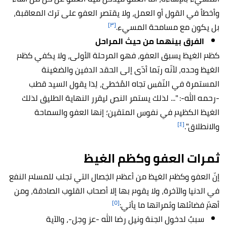
وأخطأ في القول أو العمل، ولا يقتصر العفو على ترك المعاقبة،
[٣]
بل يكون مع مسامحة المسيء.
الفرق بينهما من حيث المراحل
كظم الغيظ يسبق العفو، فهو المرحلة الأولى، ولا يكفي كظم
الغيظ وحده، لأنّه ربّما أدّى إلى الحقد الدفين والضغينة
المستمرة في النّفس تجاه المُخطئ، لِذا يقول السيد قطب
-رحمه الله-: "... لذلك يستمر النص ليقرر النهاية الطليق لذلك
الغيظ الكظيم في نفوس المتقين؛ إنها العفو والسماحة
[٤]
والانطلاق".
ثمرات العفو وكظم الغيظ
إنّ العفو وكظم الغيظ من أعظم الخِصال التي تجلب للمسلم النفع
في الدنيا والآخرة، ولا يقوم بها إلا أصحاب القلوب الصادقة، ومن
[٥]
أهمّ فضائلها وثمراتها ما يأتي:
سببٌ لدخول الجنة ونيل رضا الله -عز وجل-، والآية