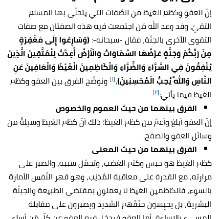
إنّ العفو وكظم الغيظ من الصّفات التي يتحلّى بها المسلم
التقيّ، وقد وعد الله مَن اجتمعت فيه هذه الصفتان مع صفات
التقوى الأخرى بالجنّة، فقال -سبحانه-:
(وَسَارِعُوا إِلَى مَغْفِرَةٍ
مِنْ رَبِّكُمْ وَجَنَّةٍ عَرْضُهَا السَّمَاوَاتُ وَالْأَرْضُ أُعِدَّتْ لِلْمُتَّقِينَ الَّذِينَ
يُنْفِقُونَ فِي السَّرَّاءِ وَالضَّرَّاءِ وَالْكَاظِمِينَ الْغَيْظَ وَالْعَافِينَ عَنِ
[١]
النَّاسِ وَاللَهُ يُحِبُّ الْمُحْسِنِينَ)
،
ونوضّح الفرق بين العفو وكظم
[٢]
الغيظ فيما يأتي:
الفرق بينهما من حيث العموم والخصوص
إنّ العفو أبلغ وأعمّ من كظم الغيظ؛ ذلك أنّ كظم الغيظ وسيلةٌ من
وسائل العفو والصفح.
الفرق بينهما من حيث المعنى
كظم الغيظ هو حبس وكتم الغضب، وتحمّل سببه، والصبر على
مرارته، مع القدرة على معاقبة المُذنِب، وهو قهر النّفس الأمارة
بالسوء، فالكاظمين الغيظ لا يعملون بمقتضى الطبيعة والجبلّة
البشرية، بل يحبِسون حنَقَهم الشديد ويصبرون على مقابلة
المسيء بالإساءة، أما العفو فيدخل فيه العفو عن كلّ مَن أساء