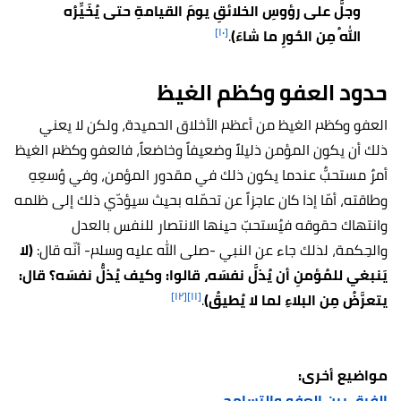
وجلَّ على رؤوسِ الخلائقِ يومَ القيامةِ حتى يُخَيِّرُه
[١٠]
اللهُ مِن الحُورِ ما شاءَ)
.
حدود العفو وكظم الغيظ
العفو وكظم الغيظ من أعظم الأخلاق الحميدة، ولكن لا يعني
ذلك أن يكون المؤمن ذليلاً وضعيفاً وخاضعاً، فالعفو وكظم الغيظ
أمرٌ مستحبٌّ عندما يكون ذلك في مقدور المؤمن، وفي وُسعِهِ
وطاقته، أمّا إذا كان عاجزاً عن تحمّله بحيث سيؤدّي ذلك إلى ظلمه
وانتهاك حقوقه فيُستحبّ حينها الانتصار للنفس بالعدل
والحِكمة، لذلك جاء عن النبي -صلى الله عليه وسلم- أنّه قال:
(لا
يَنبغي للمُؤمنِ أن يُذلَّ نفسَه، قالوا: وكيف يُذلُّ نفسَه؟ قال:
[١٢]
[١١]
يتعرَّضُ مِن البلاءِ لما لا يُطيقُ)
.
مواضيع أخرى:
الفرق بين العفو والتسامح