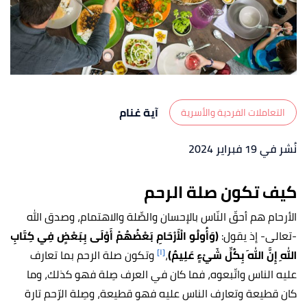
آية غنام
التعاملات الفردية والأسرية
نُشر في 19 فبراير 2024
كيف تكون صلة الرحم
الأرحام هم أحقّ النّاس بالإحسان والصِّلة والاهتمام، وصدق الله
-تعالى- إذ يقول:
(وَأُولُو الْأَرْحَامِ بَعْضُهُمْ أَوْلَى بِبَعْضٍ فِي كِتَابِ
[١]
اللهِ إِنَّ اللهَ بِكُلِّ شَيْءٍ عَلِيمٌ)
،
وتكون صلة الرحم بما تعارف
عليه الناس واتّبعوه، فما كان في العرف صِلة فهو كذلك، وما
كان قطيعة وتعارف الناس عليه فهو قطيعة، وصِلة الرّحم تارة