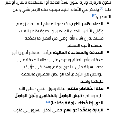
تكون بالزيارة، وتارة تكون بسدّ الحاجة أو المساعدة بالمال، أو غير
[٢]
ذلك،
ونذكر في النّقاط الآتية كيفية صلة الرّحم بشيءٍ من
[٣]
التفصيل:
الدعاء بظهر الغيب:
فيدعو المسلم لنفسه ولِرَحِمِه،
وأوْلى النّاس بالدعاء الوالدين، والدعوة بظهر الغيب
مستجابة إن شاء الله، وهي من أفضل ما يقدّمه
المسلم لأخيه المسلم.
الصدقة والمساعدة المالية:
فيأخذ المسلم أجرين؛ أجر
صدقته وأجر الصلة، ويحرص على إعطاء الصدقة على
وجه السريّة حتى لا يُحرج رَحِمَه، وهذا في حقّ غير
الوالدين من الأرحام، أما الوالدان الفقيران فالنفقة
عليهما واجبة.
صلة المُقاطع منهم:
لذلك يقول النبي -صلى الله
عليه وسلم-:
(ليسَ الواصِلُ بالمُكافِئِ، ولَكِنِ الواصِلُ
[٤]
الذي إذا قُطِعَتْ رَحِمُهُ وصَلَها)
.
الزيارة وتفقّد أحوالهم:
فهي تُدخل السرور إلى قلوب