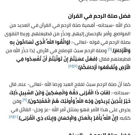
فضل صلة الرحم في القرآن
ذكر الله -سبحانه- أهمية صلة الرحم في القرآن في العديد من
المواضع، وأمر بالإحسان إليهم، وحذّر من قطيعتهم، وربط التقوى
بصلة الرحم في قوله -تعالى-:
(وَاتَّقُوا اللَّهَ الَّذِي تَسَاءَلُونَ بِهِ
[٦]
وَالْأَرْحَامَ)
،
وصلة الرحم سببٌ للإصلاح في الأرض، لِذا حذّر الله من
قطيعتهم فقال:
(فَهَلْ عَسَيْتُمْ إِنْ تَوَلَّيْتُمْ أَنْ تُفْسِدُوا فِي
[٨]
[٧]
الْأَرْضِ وَتُقَطِّعُوا أَرْحَامَكُمْ)
.
كما أنّ صلة الرحم سببٌ لفلاح العبد ورضا الله -تعالى- عنه، قال
-سبحانه-:
(فَآتِ ذَا الْقُرْبَى حَقَّهُ وَالْمِسْكِينَ وَابْنَ السَّبِيلِ ذَلِكَ
[٩]
خَيْرٌ لِلَّذِينَ يُرِيدُونَ وَجْهَ اللَّهِ وَأُولَئِكَ هُمُ الْمُفْلِحُونَ)
،
ومَن
يحرص على هذا الأمر فهو يمتثل أمر الله -عز وجل- القائل في
[٨]
[١٠]
كتابه:
(إِنَّ اللَّهَ يَأْمُرُ بِالْعَدْلِ وَالْإِحْسَانِ وَإِيتَاءِ ذِي الْقُرْبَى)
.