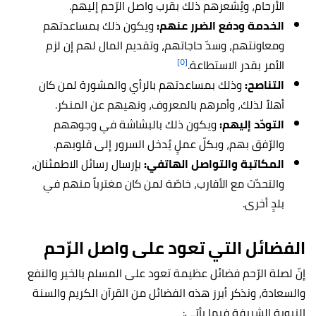
الأرحام، ويُشعرهم ذلك بقرب واصل الرّحم إليهم.
الخدمة ودفع الضرر عنهم:
ويكون ذلك بمساعدتهم
ومعاونتهم، وسدّ حاجاتهم، وتقديم المال لهم إن لزم
[٥]
الأمر بقدر الاستطاعة.
التناصح:
وذلك بمساعدتهم بالرأي والمشورة لمن كان
أهلاً لذلك، وأمرهم بالمعروف، ونهيهم عن المنكر.
التودّد إليهم:
ويكون ذلك بالبشاشة في وجوههم
والرّفق بهم، وبكلّ عملٍ يُدخل السرور إلى قلوبهم.
المكاتبة والتواصل الهاتفي:
بإرسال رسائل الاطمئنان،
والتحدّث مع الأقارب، خاصّة لمن كان مغترباً منهم في
بلدٍ أخرى.
الفضائل التي تعود على واصل الرّحم
إنّ لصلة الرّحم فضائل عظيمة تعود على المسلم بالخير والنفع
والسعادة، ونذكر أبرز هذه الفضائل من القرآن الكريم والسنة
النبوية الشريفة فيما يأتي: