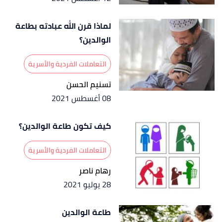
الصفحة أو الرقم:5987، صحيح.
لماذا قرن الله عبادته بطاعة
↑
رواه البخاري، في صحيح البخاري، عن أبو هريرة،
الوالدين؟
الصفحة أو الرقم:6138، صحيح.
التعاملات الفردية والأسرية
تسنيم الحسن
08 أغسطس 2021
كيف تكون طاعة الوالدين؟
التعاملات الفردية والأسرية
رهام ناصر
28 يوليو 2021
طاعة الوالدين