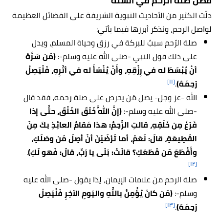
فضل صلة الرحم في السنة
دلّت الكثير من الأحاديث النبوية الشريفة على الفضائل العظيمة
لواصل الرحم، ونذكر أبرزها فيما يأتي:
صلة الرّحم سببٌ للبركة في رزق وحياة المسلم، ويدل
على ذلك قول النبي -صلى الله عليه وسلم-:
(مَن سَرَّهُ
أنْ يُبْسَطَ له في رِزْقِهِ، وأَنْ يُنْسَأَ له في أثَرِهِ، فَلْيَصِلْ
[١١]
رَحِمَهُ)
.
الله -عز وجل- يصل مَن يحرص على صلة رحمه، فقد قال
-صلى الله عليه وسلم-:
(إنَّ اللَّهَ خَلَقَ الخَلْقَ، حتَّى إذا
فَرَغَ مِن خَلْقِهِ، قالتِ الرَّحِمُ: هذا مَقامُ العائِذِ بكَ مِنَ
القَطِيعَةِ، قالَ: نَعَمْ، أما تَرْضَيْنَ أنْ أصِلَ مَن وصَلَكِ،
وأَقْطَعَ مَن قَطَعَكِ؟ قالَتْ: بَلَى يا رَبِّ، قالَ: فَهو لَكِ)
.
[١٢]
صلة الرحم من علامات الإيمان، لِذا يقول -صلى الله عليه
وسلم-:
(مَن كانَ يُؤْمِنُ باللَّهِ واليَومِ الآخِرِ فَلْيَصِلْ
[١٣]
رَحِمَهُ)
.