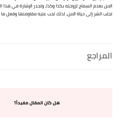
الابن بعدم السماح لزوجته بكذا وكذا، وتجدر الإشارة في هذا 
تجلب الشر إلى حياة الابن، لذلك تجب عليه مقاومتها وفعل ما ير
المراجع
↑
سورة الإسراء، آية:23
↑
رواه السيوطي، في الجامع الصغير، عن عمران بن الحصي
الرقم:9884.
هل كان المقال مفيداً؟
↑
"حدود وجوب طاعة الوالدين"
،
إسلام ويب
. بتصرّف.
↑
"الضابط في طاعة الوالدين"
،
ابن باز
. بتصرّف.