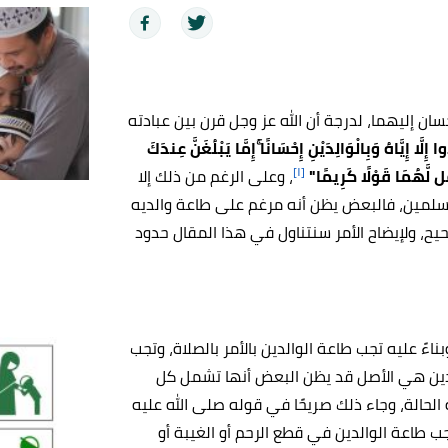
سان إليهما، لدرجة أن الله عز وجل قرن بين عبادته
إِلَّا إِيَّاهُ وَبِالْوَالِدَيْنِ إِحْسَانًا ۚإِمَّا يَبْلُغَنَّ عِندَكَ
[١]
قُل لَّهُمَا قَوْلًا كَرِيمًا"
، وعلى الرغم من ذلك إلا
مسلمين، فالبعض يظن أنه مرغم على طاعة والديه
يح، ولإيضاح الأمر سنتناول في هذا المقال حدود
ءً عليه تجب طاعة الوالدين بالأمر بالصلاة، وتجب
لدين هي الأصل قد يظن البعض أنها تشمل كل
لحالة، وجاء ذلك صريحًا في قوله صلى الله عليه
تجب طاعة الوالدين في قطع الرحم أو الغيبة أو