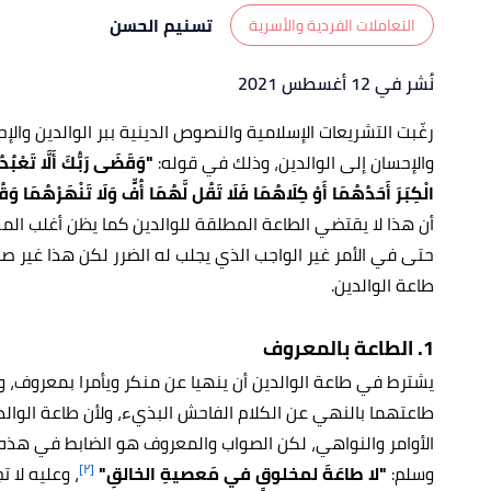
تسنيم الحسن
التعاملات الفردية والأسرية
نُشر في 12 أغسطس 2021
رغّبت التشريعات الإسلامية والنصوص الدينية ببر الوالدين والإح
والإحسان إلى الوالدين، وذلك في قوله:
"وَقَضَى رَبُّكَ أَلَّا تَعْبُدُوا 
الْكِبَرَ أَحَدُهُمَا أَوْ كِلَاهُمَا فَلَا تَقُل لَّهُمَا أُفٍّ وَلَا تَنْهَرْهُمَا وَ
أن هذا لا يقتضي الطاعة المطلقة للوالدين كما يظن أغلب ال
حتى في الأمر غير الواجب الذي يجلب له الضرر لكن هذا غير صح
طاعة الوالدين.
1. الطاعة بالمعروف
يشترط في طاعة الوالدين أن ينهيا عن منكر ويأمرا بمعروف، وبنا
طاعتهما بالنهي عن الكلام الفاحش البذيء، ولأن طاعة الوا
الأوامر والنواهي، لكن الصواب والمعروف هو الضابط في هذه ا
[٢]
وسلم:
"لا طاعَةَ لمخلوقٍ في مَعصيةِ الخالقِ"
، وعليه لا 