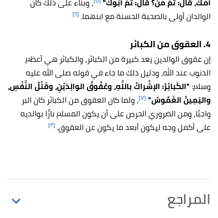
[٥]
أُمُّكَ، قالَ: ثُمَّ مَنْ؟ قالَ: ثُمَّ أبُوكَ"
، وبناء على ذلك كان
[٦]
الوالدان أولى بالصحبة الحسنة مع ابنهما.
4. العقوق من الكبائر
إن عقوق الوالدين يعد كبيرة من الكبائر، والكبائر هي أعظم
الذنوب عند الله، ودليل ذلك ما جاء في قوله صلى الله عليه
وسلم:
"الكَبائِرُ: الإشْراكُ باللَّهِ، وعُقُوقُ الوالِدَيْنِ، وقَتْلُ النَّفْسِ،
[٧]
واليَمِينُ الغَمُوسُ"
، ولما كان العقوق من الكبائر كان البر
واجبًا، ومن الضروري الحرص على أن يكون المسلم بارًّا بوالديه
[٢]
على أكمل وجه ليكون أبعد ما يكون عن العقوق.
المراجع