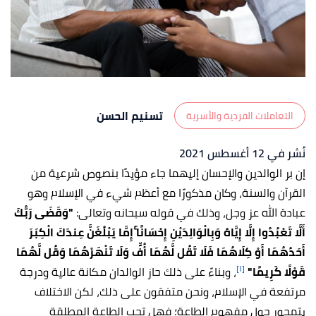
تسنيم الحسن
التعاملات الفردية والأسرية
نُشر في 12 أغسطس 2021
إن بر الوالدين والإحسان إليهما جاء مؤيدًا بنصوص شرعية من
القرآن والسنة، وكان مذكورًا مع أعظم شيء في الإسلام وهو
عبادة الله عز وجل، وذلك في قوله سبحانه وتعالى:
"وَقَضَى رَبُّكَ
أَلَّا تَعْبُدُوا إِلَّا إِيَّاهُ وَبِالْوَالِدَيْنِ إِحْسَانًا ۚإِمَّا يَبْلُغَنَّ عِندَكَ الْكِبَرَ
أَحَدُهُمَا أَوْ كِلَاهُمَا فَلَا تَقُل لَّهُمَا أُفٍّ وَلَا تَنْهَرْهُمَا وَقُل لَّهُمَا
[١]
قَوْلًا كَرِيمًا"
، وبناءً على ذلك حاز الوالدان مكانة عالية ودرجة
مرتفعة في الإسلام، ونحن متفقون على ذلك، لكن الاختلاف
يتمحور حول مفهوم الطاعة؛ فهل تجب الطاعة المطلقة