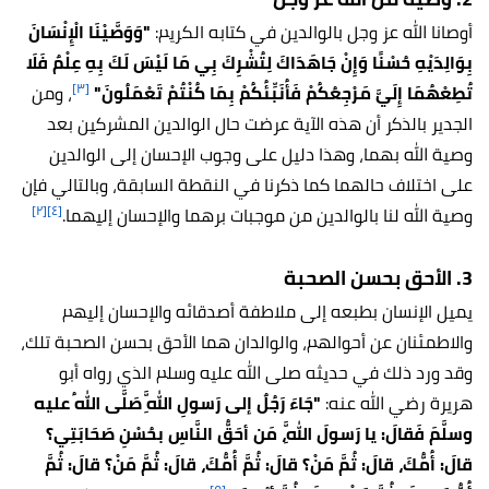
أوصانا الله عز وجل بالوالدين في كتابه الكريم:
"وَوَصَّيْنَا الْإِنْسَانَ
بِوَالِدَيْهِ حُسْنًا وَإِنْ جَاهَدَاكَ لِتُشْرِكَ بِي مَا لَيْسَ لَكَ بِهِ عِلْمٌ فَلَا
[٣]
تُطِعْهُمَا إِلَيَّ مَرْجِعُكُمْ فَأُنَبِّئُكُمْ بِمَا كُنْتُمْ تَعْمَلُونَ"
، ومن
الجدير بالذكر أن هذه الآية عرضت حال الوالدين المشركين بعد
وصية الله بهما، وهذا دليل على وجوب الإحسان إلى الوالدين
على اختلاف حالهما كما ذكرنا في النقطة السابقة، وبالتالي فإن
[٢]
[٤]
وصية الله لنا بالوالدين من موجبات برهما والإحسان إليهما.
3. الأحق بحسن الصحبة
يميل الإنسان بطبعه إلى ملاطفة أصدقائه والإحسان إليهم
والاطمئنان عن أحوالهم، والوالدان هما الأحق بحسن الصحبة تلك،
وقد ورد ذلك في حديثه صلى الله عليه وسلم الذي رواه أبو
هريرة رضي الله عنه:
"جَاءَ رَجُلٌ إلى رَسولِ اللَّهِ صَلَّى اللهُ عليه
وسلَّمَ فَقالَ: يا رَسولَ اللَّهِ، مَن أحَقُّ النَّاسِ بحُسْنِ صَحَابَتِي؟
قالَ: أُمُّكَ، قالَ: ثُمَّ مَنْ؟ قالَ: ثُمَّ أُمُّكَ، قالَ: ثُمَّ مَنْ؟ قالَ: ثُمَّ