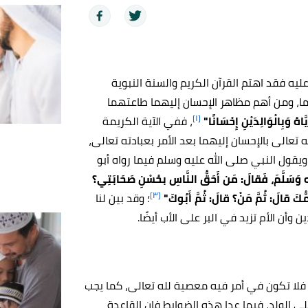
ليه فقد اهتم القرآن الكريم والسنة النبوية
برهما، ومن أهم مظاهر الإحسان إليهما طاعتهما
[١]
يَّاهُ وَبِالْوَالِدَيْنِ إِحْسَانًا"
، ففي الآية الكريمة
ه تعالى بالإحسان إليهما بعد الأمر بعبادته تعالى،
 ويقول النبي صلى الله عليه وسلم فيما رواه أبو
ه وَسَلَّمَ، فَقالَ: مَن أَحَقُّ النَّاسِ بحُسْنِ صَحَابَتِي؟
[٣]
مُّكَ قالَ: ثُمَّ مَنْ؟ قالَ: ثُمَّ أَبُوكَ"
؛ وقد بين لنا
 وأن الأم تزيد في البر على الأب أيضًا.
، فلا تكون في أمر فيه معصية لله تعالى، كما يجب
ى الولد، فيما عدا هذه الضوابط فإن القاعدة