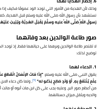
6. إحضار الهدايا لهما
وذلك لأن الهدية من الأمور التي توجد الود عمومًا فكيف إذا ك
نستشهد بأن رسول الله صلى الله عليه وسلم قبل الهدية، كما
رَسولُ اللَّهِ صَلَّى اللهُ عليه وسلَّمَ يَقْبَلُ الهَدِيَّةَ ويُثِيبُ عَلَيْهَا
صور طاعة الوالدين بعد وفاتهما
لا تقتصر طاعة الوالدين وبرهما على حياتهما فقط، إذ توجد الك
توضيح لذلك:
1. الدعاء لهما
يقول النبي صلى الله عليه وسلم:
"إِذَا مَاتَ الإنْسَانُ انْقَطَعَ عنْه ع
[٩]
عِلْمٍ يُنْتَفَعُ بِهِ، أَوْ وَلَدٍ صَالِحٍ يَدْعُو له"
، ولما كان دعاء الابن
من أعظم صور البر، وعليه يجب على كل ابن مات أبوه أو ماتت أم
والديه ويثقل ميزان حسناتهما.
2. الصدقة عنهما