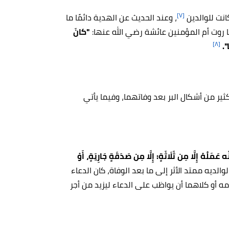
[٧]
انت للوالدين
، وعند الحديث عن الهدية دائمًا ما
 روت أم المؤمنين عائشة رضي الله عنها:
"كانَ
[٨]
".
ثير من أشكال البر بعد وفاتهما، وفيما يأتي
َمَلُهُ إِلَّا مِن ثَلَاثَةٍ: إِلَّا مِن صَدَقَةٍ جَارِيَةٍ، أَوْ
 لوالديه ممتد الأثر إلى ما بعد الوفاة، كان الدعاء
ه أو كلاهما أن يواظب على الدعاء ليزيد من أجر