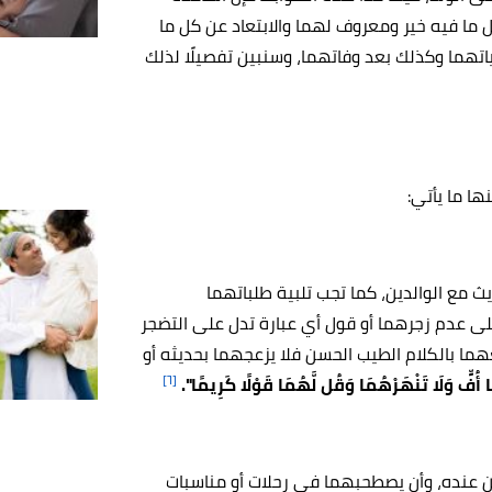
 ما فيه خير ومعروف لهما والابتعاد عن كل ما
اتهما وكذلك بعد وفاتهما، وسنبين تفصيلًا لذلك
ا ما يأتي:
ث مع الوالدين، كما تجب تلبية طلباتهما
 عدم زجرهما أو قول أي عبارة تدل على التضجر
هما بالكلام الطيب الحسن فلا يزعجهما بحديثه أو
[٦]
ا أُفٍّ وَلَا تَنْهَرْهُمَا وَقُل لَّهُمَا قَوْلًا كَرِيمًا".
ين عنده، وأن يصطحبهما في رحلات أو مناسبات