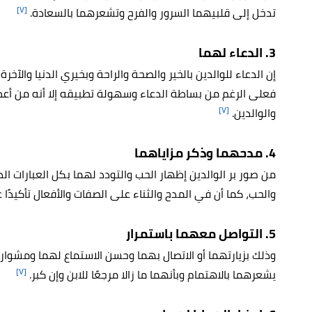
[٧]
تدخل إلى قلبيهما السرور والفرح وتشعرهما بالسعادة.
3. الدعاء لهما
إن الدعاء للوالدين بالخير والصحة والراحة وبخيري الدنيا والآخر
فعلى الرغم من بساطة الدعاء وسهولة تطبيقه إلا أنه من أعظم 
[٧]
والوالدين.
4. مدحهما وذكر مزاياهما
من صور بر الوالدين إظهار الحب والتودد لهما بكل العبارات ال
والحب، كما أن في المدح والثناء على الصفات والأفعال تأكيدًا 
5. التواصل معهما باستمرار
وذلك بزيارتهما أو الاتصال بهما وحسن الاستماع لهما ومشوار
[٧]
يشعرهما بالاهتمام وبأنهما ما زالا مرجعًا للابن وإن كبر.