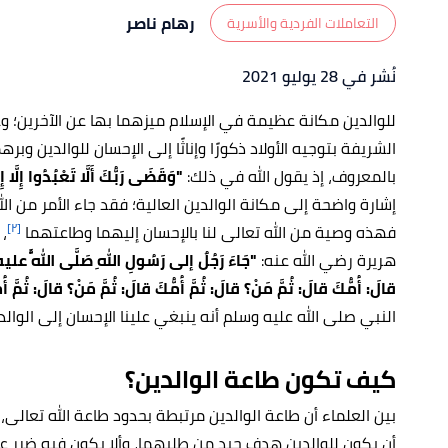
رهام ناصر
التعاملات الفردية والأسرية
نُشر في 28 يوليو 2021
للوالدين مكانة عظيمة في الإسلام ميزهما بها عن الآخرين؛ وع
الشريفة بتوجيه الأولاد ذكورًا وإناثًا إلى الإحسان للوالدين و
بالمعروف، إذ يقول الله في ذلك:
"وَقَضَى رَبُّكَ أَلَّا تَعْبُدُوا إِلَّا إِ
إشارة واضحة إلى مكانة الوالدين العالية؛ فقد جاء الأمر من الل
[٢]
فهذه وصية من الله تعالى لنا بالإحسان إليهما وطاعتهما
،
هريرة رضي الله عنه:
"جَاءَ رَجُلٌ إلى رَسُولِ اللهِ صَلَّى اللَّهُ علي
قالَ: أُمُّكَ قالَ: ثُمَّ مَنْ؟ قالَ: ثُمَّ أُمُّكَ قالَ: ثُمَّ مَنْ؟ قالَ: ثُمَّ أُ
النبي صلى الله عليه وسلم أنه ينبغي علينا الإحسان إلى الوالدين
كيف تكون طاعة الوالدين؟
بين العلماء أن طاعة الوالدين مرتبطة بحدود طاعة الله تعالى
أن يكون للوالدين هدف جيد من طلبهما، وألا يكون فيه ضرر عل