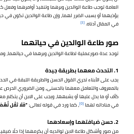
العامة توجب طاعة الوالدين وبرهما وتنفيذ أوامرهما وفعل كل
يؤذيهما أو يسبب الضرر لهما، وإن طاعة الوالدين تكون في حي
[٤]
في المقال أدناه.
صور طاعة الوالدين في حياتهما
توجد عدة صورعملية لطاعة الوالدين وبرهما في حياتهما، ومنه
1. التحدث معهما بطريقة جيدة
يجب على الأبناء تحري القول الحسن والطريقة اللبقة في الحدي
بالمعروف والتعامل معهما بالحسنى، ومن الضروري الحرص على
كأف أو ما يدل عليها أو يشبهها، ويجب على الابن أن يتكلم مع
[٥]
في مناداته لهما
، كما ورد في قوله تعالى:
"فَلَا تَقُل لَّهُمَ
2. حسن ضيافتهما وإسعادهما
من صور وأشكال طاعة الابن لوالديه أن يكرمهما إذا حلّا ضيف