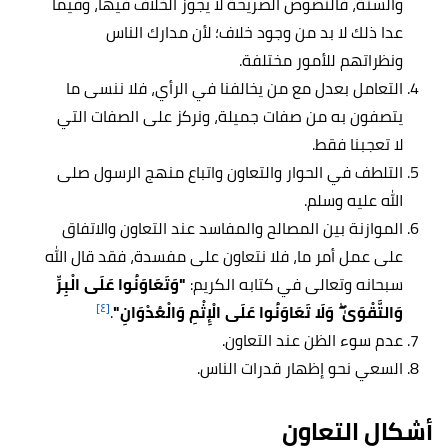
والسنة، فالنصوص الصريحة لا يجوز الخلاف فيها، وفيما
عدا ذلك لا بد من وجود خلاف؛ لأن مدارك الناس
ونظراتهم للأمور مختلفة.
التعامل بعدل مع من يخالفنا في الرأي، فلا ننسى ما
يتصفون به من صفات جميلة، ونركز على الصفات التي
لا تعجبنا فقط.
التلطف في الحوار والتعاون واتباع منهج الرسول صلى
الله عليه وسلم.
الموازنة بين المصالح والمفاسد عند التعاون والاتفاق
على عمل أمر ما، فلا نتعاون على مفسدة، فقد قال الله
سبحانه وتعالى في كتابه الكريم:
"وَتَعَاوَنُوا عَلَى الْبِرِّ
[٤]
وَالتَّقْوَىٰ ۖ وَلَا تَعَاوَنُوا عَلَى الْإِثْمِ وَالْعُدْوَانِ"
.
عدم سوء الظن عند التعاون.
السعي نحو إظهار قدرات الناس.
أشكال التعاون