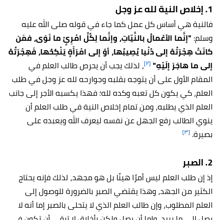
1. إخلاص النية لله عز وجل
فالنية هي أساس كل عمل كما جاء في قوله صلى الله عليه
وسلم:
"إنَّما الأعْمالُ بالنِّيّاتِ، وإنَّما لِكُلِّ امْرِئٍ ما نَوَى، فمَن
كانَتْ هِجْرَتُهُ إلى دُنْيا يُصِيبُها، أوْ إلى امْرَأَةٍ يَنْكِحُها، فَهِجْرَتُهُ
[٢]
إلى ما هاجَرَ إلَيْهِ"
، لذلك يجب أن يحرص طالب العلم في
المقام الأول على أن يتوجه بقلبه وجوارحه لله عز وجل في طلب
العلم، كي يكون كل تعبه وكده لله؛ فهذا يكسبه الأجر إلى جانب
العلم الذي يطلبه، ومن تمام إخلاص النية في طلب العلم أن
ينوي الطالب رفع الجهل عن نفسه ليعرف الله ويعبده على
[٣]
بصيرة.
2. الصبر
إذ إن طلب العلم ليس أمرًا هينًا بل هو مجهد، لذلك فإنه يحتاج
الكثير من الجهد، وهذا يقتضي الصبر بالضرورة للوصول إلى
العلم المطلوب، وإن طالب العلم الذي لا يتحلى بالصبر إما أنه لا
يصل إلى ما يريد، وإما أن يصل ولكن بأخلاق لا ترقى أن تكون في