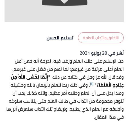
تسنيم الحسن
الأخلاق والآداب العامة
نُشر في 28 يوليو 2021
حث الإسلام على طلب العلم ورغب فيه، لدرجة أنه جعل أهل
العلم أعلى مرتبة من غيرهم؛ لما لهم من فضل على غيرهم،
وقد قال الله عز وجل في كتابه عن ذلك:
"إِنَّمَا يَخْشَى اللَّهَ مِنْ
[١]
عِبَادِهِ الْعُلَمَاءُ"
، وفي ذلك ربط للعلم بالإيمان بالله وخشيته،
وهذا يدل على أن العلم وطلبه أمر عظيم، ولأنه كذلك يجب أن
تتوفر مجموعة من الآداب في طالب العلم حتى يتناسب سلوكه
وأخلاقه مع العلم الذي يطلبه، ولإيضاح تلك الآداب سنعرض أبرزها
في هذا المقال.