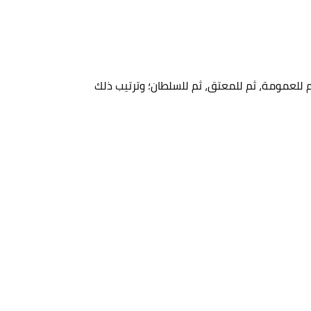
وة، ثم للعمومة، ثم للمعتق، ثم للسلطان؛ وترتيب ذلك