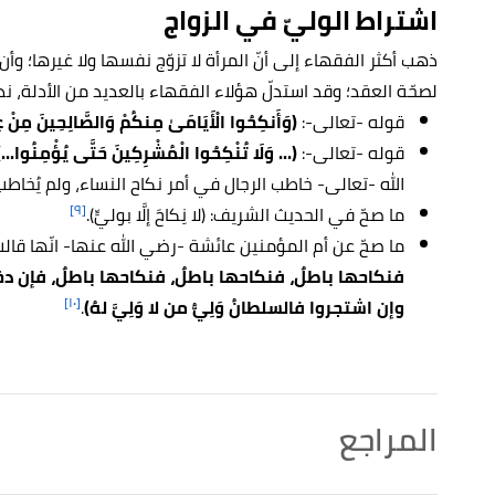
اشتراط الوليّ في الزواج
ذهب أكثر الفقهاء إلى أنّ المرأة لا تزوّج نفسها ولا غيرها؛ وأن 
لصحّة العقد؛ وقد استدلّ هؤلاء الفقهاء بالعديد من الأدلة، نذ
قوله -تعالى-:
(وَأَنكِحُوا الْأَيَامَىٰ مِنكُمْ وَالصَّالِحِينَ مِنْ عِب
قوله -تعالى-:
(... وَلَا تُنْكِحُوا الْمُشْرِكِينَ حَتَّى يُؤْمِنُوا...)
الله -تعالى- خاطب الرجال في أمر نكاح النساء، ولم يُخاطب
[٩]
ما صحّ في الحديث الشريف: (لا نِكاحَ إلَّا بوليٍّ).
ما صحّ عن أم المؤمنين عائشة -رضي الله عنها- انّها قال
فنكاحها باطلٌ، فنكاحها باطلٌ، فنكاحها باطلٌ، فإن دخل ب
[١٠]
وإن اشتجروا فالسلطانُ وَلِيُّ من لا وَلِيَّ لهُ)
.
المراجع