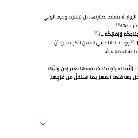
الزواج لا ينعقد بعبارتها، بل يُشترط وجود الوليّ
[٦]
كر منها:
[٧]
َادِكُمْ وَإِمَائِكُمْ...)
.
[٨]
؛
ووجه الدلالة في الآيتين الكريمتين: أنّ
 النساء مباشرةً.
ت:
(أيُّما امرأةٍ نكحت نفسها بغيرِ إذنِ وليِّها
ها فلها المهرُ بما استحَلَّ من فَرْجِهَا،