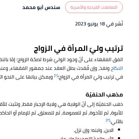
سندس أبو محمد
التعاملات الفردية والأسرية
نُشر في 18 يونيو 2023
ترتيب وليّ المرأة في الزواج
اتفق الفقهاء على أنّ وجود الوليّ شرط لصحّة الزواج؛ إمّا بالن
النكاح
ونفذ، وإن فُقدت بطل العقد عند جمهور الفقهاء، وعند ا
[١]
في ترتيب وليّ المرأة في الزواج؛
ويمكن بيانها على النحو الآ
مذهب الحنفيّة
ذهب الحنفيّة إلى أنّ الولاية هي ولاية الإجبار فقط، وتثبت للأق
للأبوة، ثم للأخوة، ثم للعمومة، ثم للمعتق، ثم للإمام أو الحاكم؛
[٢]
بالآتي:
الابن، وابنه؛ وإن نزل.
الأب والجدّ (الصحيح) وإن علا.