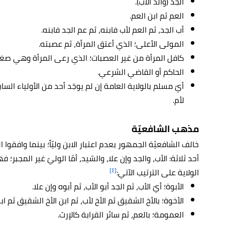
الجد (والد الأب).
العم ثم ابن العم.
أب الجد، ثم العم لأب فابنه، ثم عم الجد فابنه.
المولى الأعلى؛ الذي أعتق المرأة، ثم عصبته.
كافل المرأة من غير العصبات؛ الذي رعى المرأة وهي صغي
الحاكم أو القاضي الشرعي.
أيّ مسلم بالولاية العامة إن لم يوجَد أحد من الأولياء الس
لأم.
مذهب الشافعيّة
خالف الشافعيّة الجمهور بعدم اعتبار الابن وليّاً؛ بينما وافقوا
أحد ثلاثة: الأب، والجد وإن علا، والسّيد، أمّا الوليّ غير المجبر؛
[٤]
الولاية على الترتيب الآتي:
الأبوة؛ أيّ الأب، ثم الجد أبو الأب، ثم أبوه وإن علا.
الأخوة؛ بالأخ الشقيق ثم الأخ لأب، ثم ابن الأخ الشقيق ثم ابن
العمومة؛ بالعم، ثم سائر القرابة كالإرث.