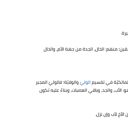
رة.
ابقين؛ منهم: الخال، الجدة من جهة الأم، والخال
 المالكيّة في تقسيم
الوليّ
والولايّة؛ فالوليّ المجبر
 فهو: الأب، والجد، وباقي العصبات، وبناءً عليه تكون
 الأخ لأب وإن نزل.