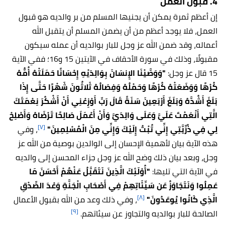
4. قبول العمل
إن أعظم ثمرة يمكن أن يجنيها المسلم من بر والديه هو قبول
العمل، فلا يوجد أعظم من أن يضمن المسلم أن يتقبل الله
أعماله، وقد ضمن الله عز وجل للبار بوالديه أن عمله سيكون
مقبولًا، وذلك في سورة الأحقاف في الآيتين 15 و16؛ ففي الآية
15 قال عز وجل:
"وَوَصَّيْنَا الإِنسَانَ بِوَالِدَيْهِ إِحْسَانًا حَمَلَتْهُ أُمُّهُ
كُرْهًا وَوَضَعَتْهُ كُرْهًا وَحَمْلُهُ وَفِصَالُهُ ثَلاثُونَ شَهْرًا حَتَّى إِذَا
بَلَغَ أَشُدَّهُ وَبَلَغَ أَرْبَعِينَ سَنَةً قَالَ رَبِّ أَوْزِعْنِي أَنْ أَشْكُرَ نِعْمَتَكَ
الَّتِي أَنْعَمْتَ عَلَيَّ وَعَلَى وَالِدَيَّ وَأَنْ أَعْمَلَ صَالِحًا تَرْضَاهُ وَأَصْلِحْ
[٧]
لِي فِي ذُرِّيَّتِي إِنِّي تُبْتُ إِلَيْكَ وَإِنِّي مِنَ الْمُسْلِمِينَ"
، وفي
هذه الآية بيان لأهمية الإحسان إلى الوالدين بوصية من الله عز
وجل، وبعد بيان ذلك وضح الله عز وجل جزاء المحسن إلى والديه
في الآية التي تليها:
"أُوْلَئِكَ الَّذِينَ نَتَقَبَّلُ عَنْهُمْ أَحْسَنَ مَا
عَمِلُوا وَنَتَجَاوَزُ عَن سَيِّئَاتِهِمْ فِي أَصْحَابِ الْجَنَّةِ وَعْدَ الصِّدْقِ
[٨]
الَّذِي كَانُوا يُوعَدُونَ"
، وفي ذلك وعد من الله بقبول الأعمال
[٩]
الصالحة للبار بوالديه والتجاوز عن سيئاتهم.