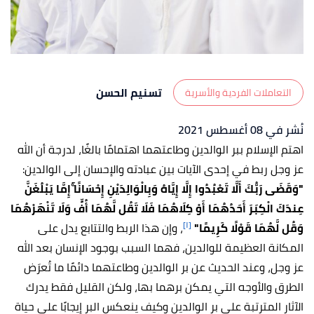
تسنيم الحسن
التعاملات الفردية والأسرية
نُشر في 08 أغسطس 2021
اهتم الإسلام ببر الوالدين وطاعتهما اهتمامًا بالغًا، لدرجة أن الله
عز وجل ربط في إحدى الآيات بين عبادته والإحسان إلى الوالدين:
"وَقَضَى رَبُّكَ أَلَّا تَعْبُدُوا إِلَّا إِيَّاهُ وَبِالْوَالِدَيْنِ إِحْسَانًا ۚإِمَّا يَبْلُغَنَّ
عِندَكَ الْكِبَرَ أَحَدُهُمَا أَوْ كِلَاهُمَا فَلَا تَقُل لَّهُمَا أُفٍّ وَلَا تَنْهَرْهُمَا
[١]
وَقُل لَّهُمَا قَوْلًا كَرِيمًا"
، وإن هذا الربط والتتابع يدل على
المكانة العظيمة للوالدين، فهما السبب بوجود الإنسان بعد الله
عز وجل، وعند الحديث عن بر الوالدين وطاعتهما دائمًا ما تُعرَض
الطرق والأوجه التي يمكن برهما بها، ولكن القليل فقط يدرك
الآثار المترتبة على بر الوالدين وكيف ينعكس البر إيجابًا على حياة