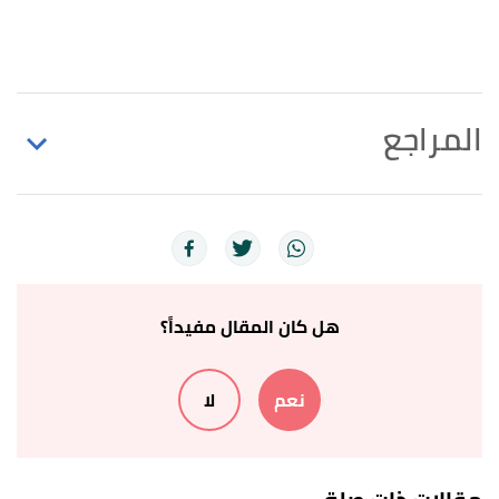
المراجع
↑
سورة الإسراء، آية:23
↑
رواه مسلم، في صحيح مسلم، عن أنس بن مالك،
الصفحة أو الرقم:2557.
هل كان المقال مفيداً؟
↑
إيمانية/ثمرات بر الوالدين/i15205&p34 "ثمرات بر
الوالدين"
،
نداء الإيمان
. بتصرّف.
نعم
لا
↑
"فضائل بر الوالدين"
،
الألوكة الشرعية
. بتصرّف.
↑
محمد المختار الشنقيطي،
دروس للشيخ محمد