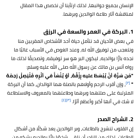
الإنسان بجميع جوانبها، لذلك ارتأينا أن نخصص هذا المقال
لمناقشة آثار طاعة الوالدين وبرهما.
1. البركة في العمر والسعة في الرزق
في بعض الأحيان قد نتأمل حياة أحد الأشخاص المقربين منا
ونتعجب من توفيق الله له، وعند الغوص في الأسباب غالبًا ما
نجده بارًّا بوالديه، ليكون البر هو سر توفيقه، وتصديقًا لذلك ما
رواه أنس بن مالك عن رسول الله صلى الله عليه وسلم:
"مَن سَرَّهُ أنْ يُبْسَطَ عليه رِزْقُهُ، أوْ يُنْسَأَ في أثَرِهِ فَلْيَصِلْ رَحِمَهُ
[٢]
"
، وإن أقرب الرحم وأولاهم بالصلة هما الوالدان، كما أن البركة
المترتبة على صلتهما وبرهما وطاعتهما بالمعروف والاستطاعة
[٤]
[٣]
لا شك في أنها أكبر وأعظم أثرًا.
2. انشراح الصدر
إن القلوب تنشرح بالطاعات، وبر الوالدين يعد شكلًا من أشكال
الطاعات، لذلك من النادر أن نلقى شخصًا بارًّا بوالديه يشكو من