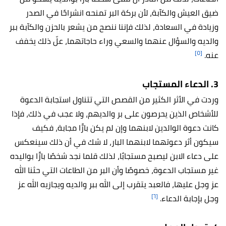
ضيق العيش والكآبة، لأن بركة البر تمنحه انشراحًا في الصدر
وزيادة في السعادة، لذلك فإننا ننصح من يشعر بالحزن والكآبة ببر
والديه والسؤال عنهما والسعي وراء حاجاتهما، علّ ذلك يخفف
[٥]
عنه.
3. الدعاء المستجاب
وردت في الأثر الكثير من القصص التي تتناول استجابة الدعوة
للأشخاص الذين يحرصون على بر والديهم، ولا عجب في ذلك، فإذا
كانت دعوة الوالدين لابنهما وإن لم يكن بارًّا مجابة، فكيف
سيكون أثر دعوتهما لابنهما البار، لا شك في أن ذلك سينعكس
على دعاء الابن ليصبح مستجابًا، لذلك قلما نجد شخصًا بارًّا بواليده
غير مستجاب الدعوة، خصوصًا وأن البر من الطاعات التي حثنا الله
عز وجل عليها، فالعبد يتقرب إلى الله ببر والديه ويجازيه الله عز
[٦]
وجل بإجابة الدعاء.