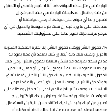
الواردة في مثل هذه المواقع كما أننا لا نقوم بتفحص أو التحقق
من دقة واكتمال المعلومات الواردة في هذه المواقع. إن
تضمين رابط أي موقع على موقعنا لا يعني موافقتنا أو
مصادقتنا على ما ورد فيه. إن قمت بترك موقعنا والدخول في أي
موقع مرتبط فإنك تقوم بذلك على مسؤوليتك الشخصية.
14. حقوق النشر ووكلاء حقوق النشر: إننا نحترم الملكية الفكرية
للآخرين ونطلب منك ذلك أيضا. إن كنت تعتقد بأن عملا يعود لك
قد تم نسخه بطريقة قد تشكل انتهاكا لحقوق النشر، يرجى منك
تزويدنا بالمعلومات التالية: أ‌. توقيع إلكتروني أو فعلي للشخص
المخول بالتصرف بالنيابة عن مالك حق النشر الأصلي فيما يتعلق
بفوائد حق النشر. ب‌. وصف للعمل الذي تدعي بأنه قد تعرض
للانتهاك. ت‌. وصف يشير للجزء الذي تدعي بأنه مخل ومكانه على
الموقع. ث‌. عنوانك ورقم هاتفك وعنوان بريدك الإلكتروني. ج‌.
تصريح من قبلك يفيد بأن لديك اعتقاد حسن النية بأن الاستعمال
موضوع الادعاء غير مصرح به من قبل مالك الحق أو وكيله أو