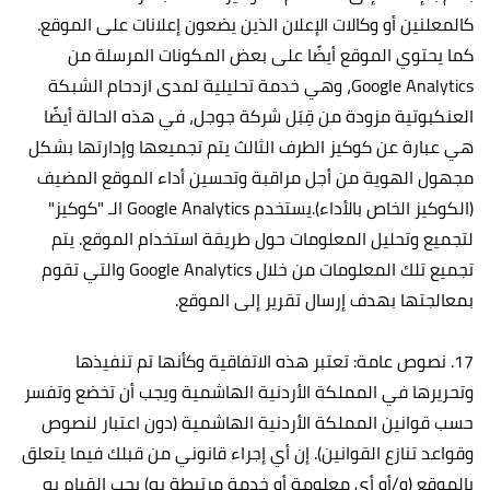
كالمعلنين أو وكالات الإعلان الذين يضعون إعلانات على الموقع.
كما يحتوي الموقع أيضًا على بعض المكونات المرسلة من
Google Analytics، وهي خدمة تحليلية لمدى ازدحام الشبكة
العنكبوتية مزودة من قِبَل شركة جوجل، في هذه الحالة أيضًا
هي عبارة عن كوكيز الطرف الثالث يتم تجميعها وإدارتها بشكل
مجهول الهوية من أجل مراقبة وتحسين أداء الموقع المضيف
(الكوكيز الخاص بالأداء).يستخدم Google Analytics الـ "كوكيز"
لتجميع وتحليل المعلومات حول طريقة استخدام الموقع. يتم
تجميع تلك المعلومات من خلال Google Analytics والتي تقوم
بمعالجتها بهدف إرسال تقرير إلى الموقع.
17. نصوص عامة: تعتبر هذه الاتفاقية وكأنها تم تنفيذها
وتحريرها في المملكة الأردنية الهاشمية ويجب أن تخضع وتفسر
حسب قوانين المملكة الأردنية الهاشمية (دون اعتبار لنصوص
وقواعد تنازع القوانين). إن أي إجراء قانوني من قبلك فيما يتعلق
بالموقع (و/أو أي معلومة أو خدمة مرتبطة به) يجب القيام به