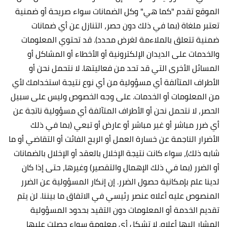
الموقع تقدم "كما هي" وكل الضمانات سواء صريحة أو ضمنية
تعتبر ملغاة (بما في ذلك دون حصر، التنازل عن أي ضمانات
ضمنية تتعلق بالملاءمة لغرض محدد). قد تحتوي المعلومات
والخدمات على الديدان الإلكترونية أو الأخطاء أو المشاكل أو
المسائل الأخرى التي قد تحد من فعاليتها. لا نتحمل نحن أو
الأطراف المتآلفة أي مسؤولية من أي نوع نتيجة استخدامك لأي
من المعلومات أو الخدمات. على وجه الخصوص وليس على سبيل
الحصر، لا نتحمل نحن أو الأطراف المتآلفة أي مسؤولية ناتجة عن
أي ضرر مباشر أو غير مباشر أو عارض أو تبعي (بما في ذلك
الأضرار الناجمة عن خسارة العمل أو الربح الفائت أو التقاضي أو ما
شابه ذلك)، سواء كانت نتيجة الإخلال بالعقد أو الإخلال بالضمانات
أو الضرر (بما في ذلك الإهمال والتقصير) وغيرها، حتى إذا كان
لدينا علم بإمكانية حصول الضرر. إن إنكار المسؤولية عن الضرر
المنصوص عليه أعلاه عنصر رئيسي في الاتفاق ما بيننا. لن يتم
تقديم الخدمة أو المعلومات دون التقيد بحدود المسؤولية
المشار إليها أعلاه. لا تشكل أي معلومة سواء حصلت عليها